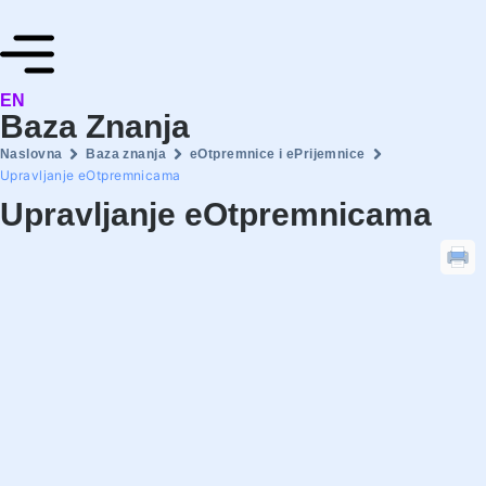
EN
Baza Znanja
Naslovna
Baza znanja
eOtpremnice i ePrijemnice
Upravljanje eOtpremnicama
Upravljanje eOtpremnicama