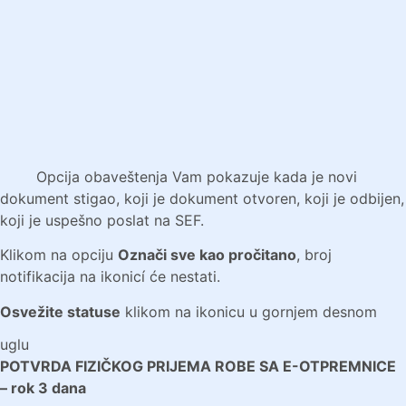
Opcija obaveštenja Vam pokazuje kada je novi
dokument stigao, koji je dokument otvoren, koji je odbijen,
koji je uspešno poslat na SEF.
Klikom na opciju
Označi sve kao pročitano
, broj
notifikacija na ikonicí će nestati.
Osvežite statuse
klikom na ikonicu u gornjem desnom
uglu
POTVRDA FIZIČKOG PRIJEMA ROBE SA E-OTPREMNICE
–
rok 3 dana