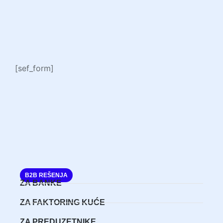
[sef_form]
B2B REŠENJA
ZA BANKE
ZA FAKTORING KUĆE
ZA PREDUZETNIKE