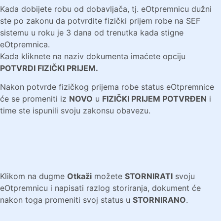
Kada dobijete robu od dobavljača, tj. eOtpremnicu dužni
ste po zakonu da potvrdite fizički prijem robe na SEF
sistemu u roku je 3 dana od trenutka kada stigne
eOtpremnica.
Kada kliknete na naziv dokumenta imaćete opciju
POTVRDI FIZIČKI PRIJEM.
Nakon potvrde fizičkog prijema robe status eOtpremnice
će se promeniti iz
NOVO
u
FIZIČKI PRIJEM POTVRĐEN
i
time ste ispunili svoju zakonsu obavezu.
Klikom na dugme
Otkaži
možete
STORNIRATI
svoju
eOtpremnicu i napisati razlog storiranja, dokument će
nakon toga promeniti svoj status u
STORNIRANO
.