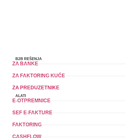
B2B REŠENJA
ZA BANKE
ZA FAKTORING KUĆE
ZA PREDUZETNIKE
ALATI
E-OTPREMNICE
SEF E-FAKTURE
FAKTORING
CASHFLOW