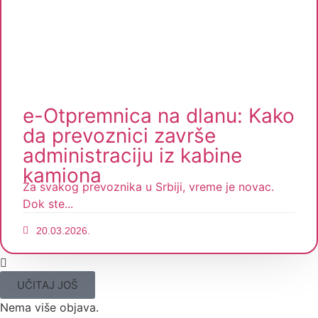
e-Otpremnica na dlanu: Kako
da prevoznici završe
administraciju iz kabine
kamiona
Za svakog prevoznika u Srbiji, vreme je novac.
Dok ste...
20.03.2026.
UČITAJ JOŠ
Nema više objava.