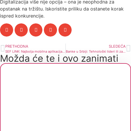
Digitalizacija više nije opcija – ona je neophodna za
opstanak na tržištu. Iskoristite priliku da ostanete korak
ispred konkurencije.
PRETHODNA
SLEDEĆA
SEF LINK: Najbolja mobilna aplikacija za faktoring u Evropi za 2024. godinu
Banke u Srbiji: Tehnološki lideri ili zaostali igrači u digitalnoj trci
Možda će te i ovo zanimati