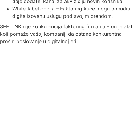
daje dodatni kanal za akviziciju novih korisnika
White-label opcija – Faktoring kuće mogu ponuditi
digitalizovanu uslugu pod svojim brendom.
SEF LINK nije konkurencija faktoring firmama – on je alat
koji pomaže vašoj kompaniji da ostane konkurentna i
proširi poslovanje u digitalnoj eri.