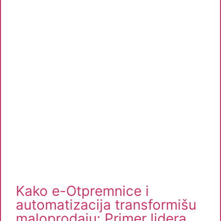
Kako e-Otpremnice i
automatizacija transformišu
maloprodaju: Primer lidera