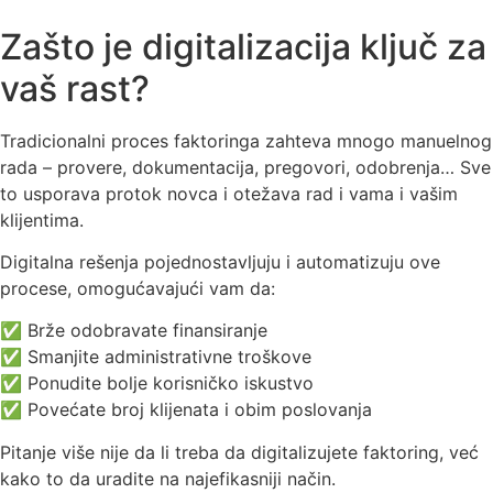
Zašto je digitalizacija ključ za
vaš rast?
Tradicionalni proces faktoringa zahteva mnogo manuelnog
rada – provere, dokumentacija, pregovori, odobrenja… Sve
to usporava protok novca i otežava rad i vama i vašim
klijentima.
Digitalna rešenja pojednostavljuju i automatizuju ove
procese, omogućavajući vam da:
✅ Brže odobravate finansiranje
✅ Smanjite administrativne troškove
✅ Ponudite bolje korisničko iskustvo
✅ Povećate broj klijenata i obim poslovanja
Pitanje više nije da li treba da digitalizujete faktoring, već
kako to da uradite na najefikasniji način.