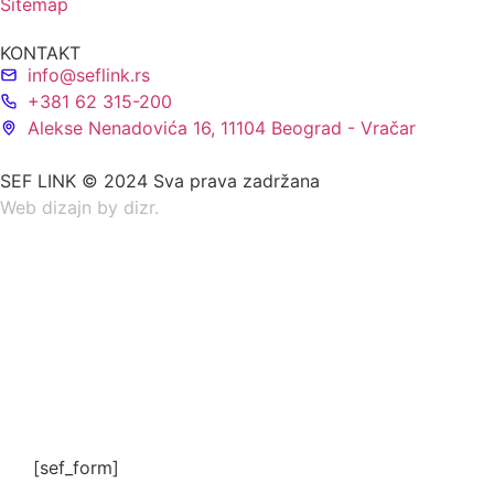
Sitemap
KONTAKT
info@seflink.rs
+381 62 315-200
Alekse Nenadovića 16, 11104 Beograd - Vračar
SEF LINK © 2024 Sva prava zadržana
Web dizajn by dizr.
[sef_form]