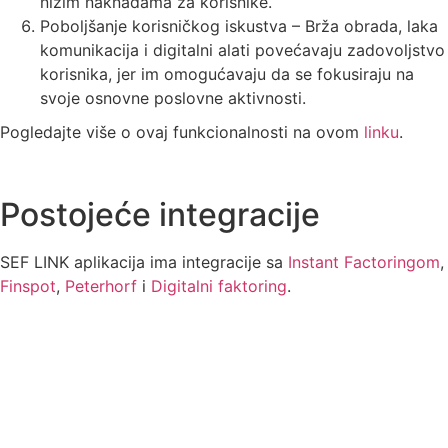
nižim naknadama za korisnike.
Poboljšanje korisničkog iskustva – Brža obrada, laka
komunikacija i digitalni alati povećavaju zadovoljstvo
korisnika, jer im omogućavaju da se fokusiraju na
svoje osnovne poslovne aktivnosti.
Pogledajte više o ovaj funkcionalnosti na ovom
linku
.
Postojeće integracije
SEF LINK aplikacija ima integracije sa
Instant Factoringom
,
Finspot
,
Peterhorf
i
Digitalni faktoring
.