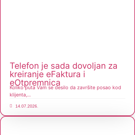
Telefon je sada dovoljan za
kreiranje eFaktura i
eOtpremnica
Koliko puta Vam se desilo da završite posao kod
klijenta,...
14.07.2026.