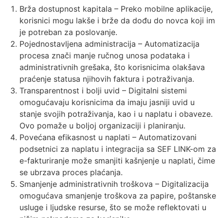
Brža dostupnost kapitala – Preko mobilne aplikacije,
korisnici mogu lakše i brže da dođu do novca koji im
je potreban za poslovanje.
Pojednostavljena administracija – Automatizacija
procesa znači manje ručnog unosa podataka i
administrativnih grešaka, što korisnicima olakšava
praćenje statusa njihovih faktura i potraživanja.
Transparentnost i bolji uvid – Digitalni sistemi
omogućavaju korisnicima da imaju jasniji uvid u
stanje svojih potraživanja, kao i u naplatu i obaveze.
Ovo pomaže u boljoj organizaciji i planiranju.
Povećana efikasnost u naplati – Automatizovani
podsetnici za naplatu i integracija sa SEF LINK-om za
e-fakturiranje može smanjiti kašnjenje u naplati, čime
se ubrzava proces plaćanja.
Smanjenje administrativnih troškova – Digitalizacija
omogućava smanjenje troškova za papire, poštanske
usluge i ljudske resurse, što se može reflektovati u